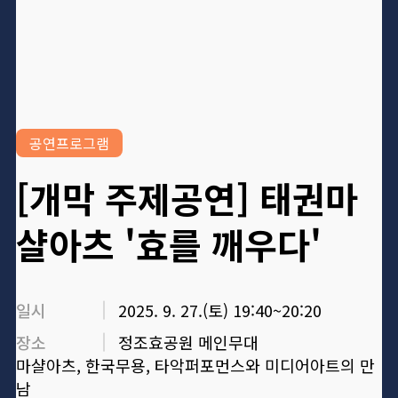
공연프로그램
[개막 주제공연] 태권마
샬아츠 '효를 깨우다'
일시
2025. 9. 27.(토) 19:40~20:20
장소
정조효공원 메인무대
마샬아츠, 한국무용, 타악퍼포먼스와 미디어아트의 만
남