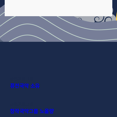
공연프로그램
퓨전국악 소유
공연프로그램
창작국악그룹 노올량