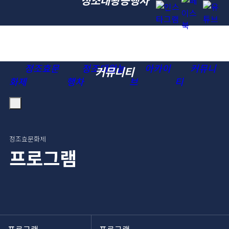
정조대왕능행차
아카이브
정조효문
정조대왕능
아카이
커뮤니
커뮤니티
화제
행차
브
티
정조효문화제
프로그램