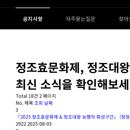
공지사항
자주묻는질문
찾아
정조효문화제, 정조대
최신 소식을 확인해보세
Total 18건
2 페이지
No.
제목
조회
날짜
3
「2025 정조효문화제 & 정조대왕 능행차 화성구간」 (정
2922
2025-08-05