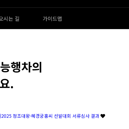
오시는 길
가이드맵
왕능행차의
요.
정)2025 정조대왕·혜경궁홍씨 선발대회 서류심사 결과