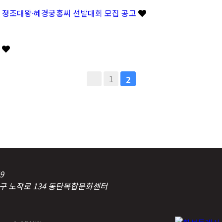
25 정조대왕·혜경궁홍씨 선발대회 모집 공고
.
1
2
9
탄구 노작로 134 동탄복합문화센터