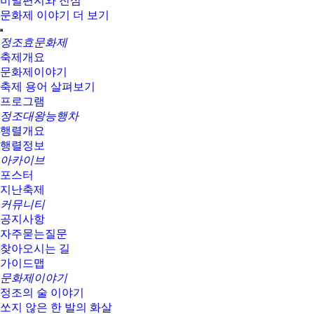
비밀편지와 진심
문화제 이야기 더 보기
정조효문화제
축제개요
문화제이야기
축제 용어 살펴보기
프로그램
정조대왕능행차
행렬개요
행렬정보
아카이브
포스터
지난축제
커뮤니티
공지사항
자주묻는질문
찾아오시는 길
가이드맵
문화제이야기
정조의 술 이야기
쏘지 않은 한 발의 화살