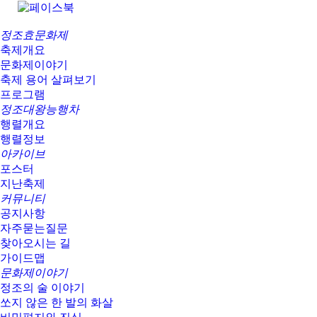
정조효문화제
축제개요
문화제이야기
축제 용어 살펴보기
프로그램
정조대왕능행차
행렬개요
행렬정보
아카이브
포스터
지난축제
커뮤니티
공지사항
자주묻는질문
찾아오시는 길
가이드맵
문화제이야기
정조의 술 이야기
쏘지 않은 한 발의 화살