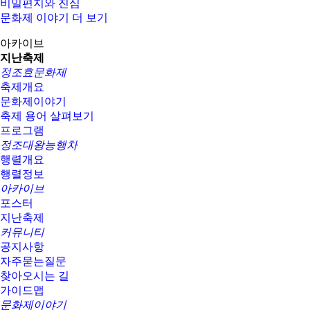
비밀편지와 진심
문화제 이야기 더 보기
아카이브
지난축제
정조효문화제
축제개요
문화제이야기
축제 용어 살펴보기
프로그램
정조대왕능행차
행렬개요
행렬정보
아카이브
포스터
지난축제
커뮤니티
공지사항
자주묻는질문
찾아오시는 길
가이드맵
문화제이야기